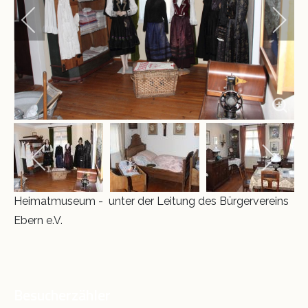
Krippe 2011
Schloss und Riegel
Museumsnacht 2014
Ausstellungen
VINO
Heimatmuseum - unter der Leitung des Bürgervereins
Ebern e.V.
Besucherzähler