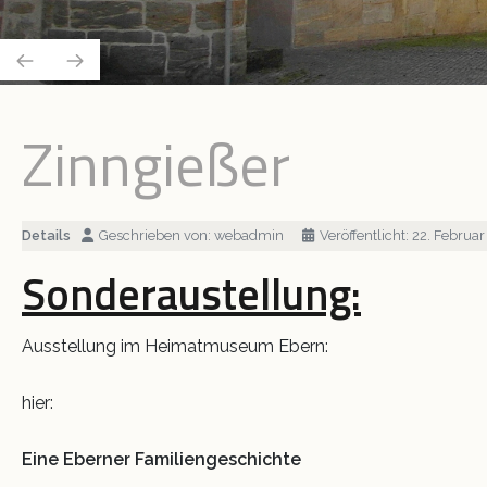
Krippe 2011
Schloss und Riegel
Museumsnacht 2014
Ausstellungen
Zinngießer
VINO
Details
Geschrieben von:
webadmin
Veröffentlicht: 22. Februa
Sonderaustellung:
Ausstellung im Heimatmuseum Ebern:
hier:
Eine Eberner Familiengeschichte