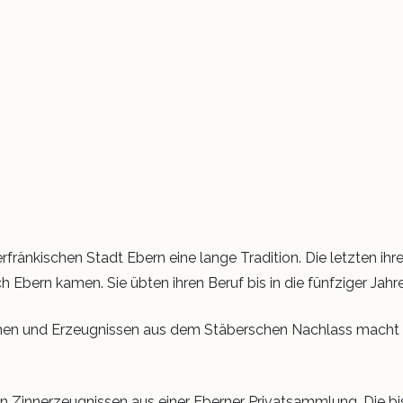
fränkischen Stadt Ebern eine lange Tradition. Die letzten ih
Ebern kamen. Sie übten ihren Beruf bis in die fünfziger Jahre
n und Erzeugnissen aus dem Stäberschen Nachlass macht es
on Zinnerzeugnissen aus einer Eberner Privatsammlung. Die bis