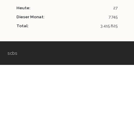
Heute:
27
Dieser Monat:
7.745
Total:
3.415.825
scbs