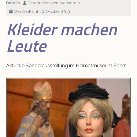
Details
Geschrieben von:
webadmin
Veröffentlicht: 13. Oktober 2013
Krippe 2011
Schloss und Riegel
Kleider machen
Museumsnacht 2014
Ausstellungen
Leute
VINO
Aktuelle Sonderausstellung im Heimatmuseum Ebern.